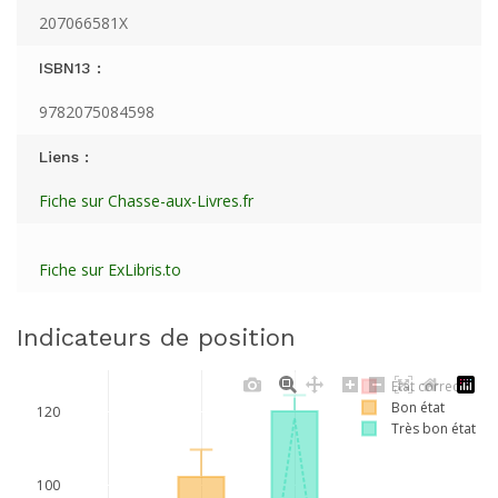
207066581X
ISBN13 :
9782075084598
Liens :
Fiche sur Chasse-aux-Livres.fr
Fiche sur ExLibris.to
Indicateurs de position
Etat correct
Bon état
120
Très bon état
100