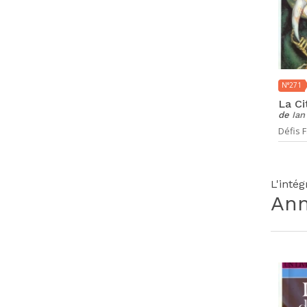
N°271
La Ci
de
Ian
Défis F
L'inté
An