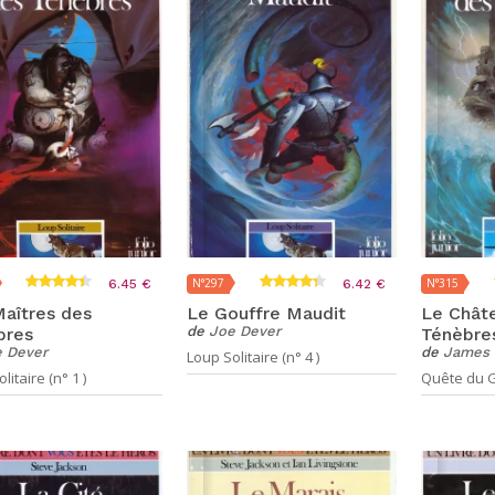
N°297
N°315
6.45 €
6.42 €
aîtres des
Le Gouffre Maudit
Le Chât
de
Joe Dever
bres
Ténèbre
 Dever
de
James 
Loup Solitaire (n° 4 )
litaire (n° 1 )
Quête du Gr