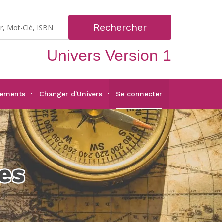
Rechercher
Univers Version 1
gements
Changer d'Univers
Se connecter
es