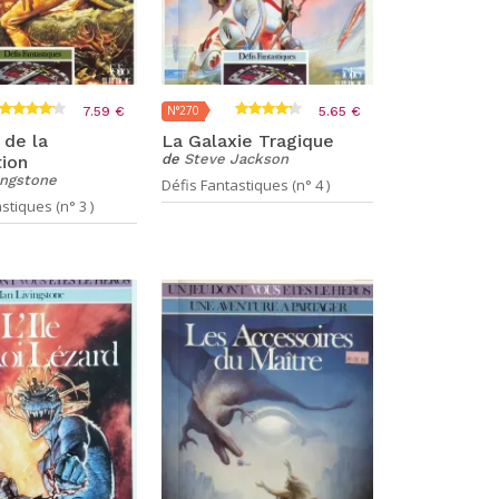
N°270
7.59 €
5.65 €
 de la
La Galaxie Tragique
de
Steve Jackson
tion
ingstone
Défis Fantastiques (n° 4 )
stiques (n° 3 )