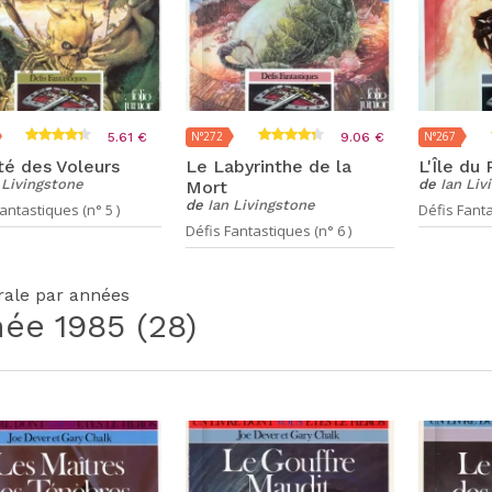
N°272
N°267
5.61 €
9.06 €
té des Voleurs
Le Labyrinthe de la
L'Île du
 Livingstone
de
Ian Liv
Mort
de
Ian Livingstone
antastiques (n° 5 )
Défis Fanta
Défis Fantastiques (n° 6 )
grale par années
née
1985
(28)