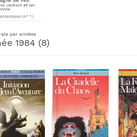
agne de Feu
ve Jackson
et
Ian
stone
antastiques (n° 1 )
grale par années
née
1984
(8)