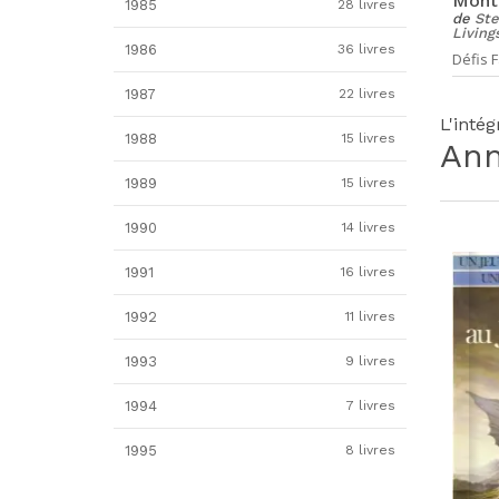
Mont
1985
28 livres
de
Ste
Living
1986
36 livres
Défis F
1987
22 livres
L'inté
1988
15 livres
An
1989
15 livres
1990
14 livres
1991
16 livres
1992
11 livres
1993
9 livres
1994
7 livres
1995
8 livres