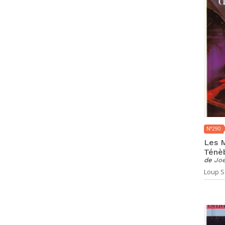
N°290
Les M
Ténè
de
Joe
Loup So