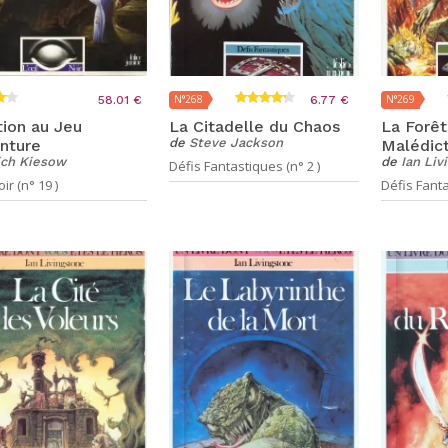
N°268
N°269
58.01 €
6.77 €
ation au Jeu
La Citadelle du Chaos
La Forêt
de
Steve Jackson
nture
Malédic
ich Kiesow
de
Ian Liv
Défis Fantastiques (n° 2 )
ir (n° 19 )
Défis Fanta