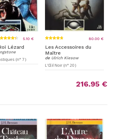
5.10 €
80.00 €
 Roi Lézard
Les Accessoires du
ingstone
Maître
de
Ulrich Kiesow
stiques (n° 7 )
L'Œil Noir (n° 20 )
216.95 €