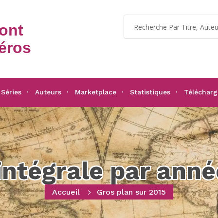
dont
éros
Séries
Auteurs
Marketplace
Statistiques
Téléchar
'intégrale par anné
Accueil
Gros plan sur 2015