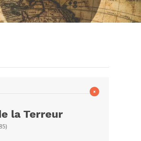
×
e la Terreur
85
)