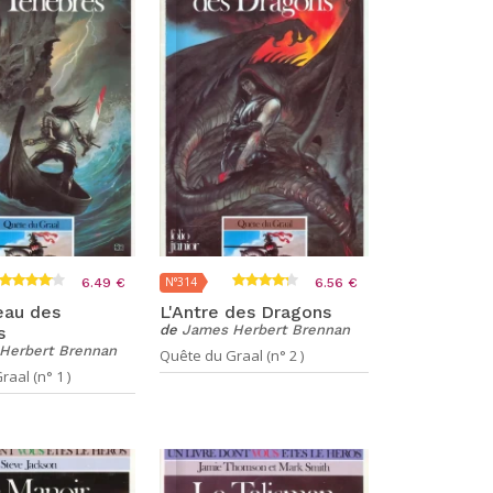
N°314
6.49 €
6.56 €
eau des
L'Antre des Dragons
de
James Herbert Brennan
s
Herbert Brennan
Quête du Graal (n° 2 )
aal (n° 1 )