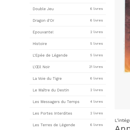
Double Jeu
6 livres
Dragon d'Or
6 livres
Epouvante!
2 livres
Histoire
5 livres
L'Epée de Légende
5 livres
L'Œil Noir
21 livres
La Voie du Tigre
6 livres
Le Maître du Destin
2 livres
Les Messagers du Temps
4 livres
Les Portes Interdites
2 livres
L'inté
Les Terres de Légende
6 livres
An