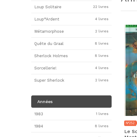
Loup Solitaire
22 livres
Loup*Ardent
4 livres
Métamorphose
2 livres
Quête du Graal
8 livres
Sherlock Holmes
8 livres
Sorcellerie!
4 livres
Super Sherlock
2 livres
Années
1983
1 livres
N°252
1984
8 livres
Le So