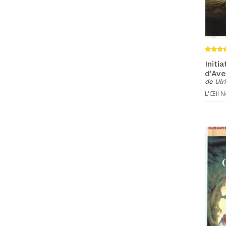
Initi
d'Ave
de
Ulr
L'Œil No