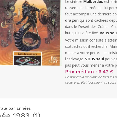
Le sinistre
Malbordus
est arri
rassembler l'armée qui lui perm
faut accomplir une dernière ép
dragon
qui sont cachées depui
dans le Désert des Crânes. Ch
but qui lui a été fixé.
Vous seu
Votre mission consiste à attei
statuettes qu'il recherche. Ma
mener à votre perte... Le sinis
l'esclavage.
VOUS seul
pouvez 
pas peut vous mener à votre pe
Prix médian : 6.42 €
Ce prix est la médiane de tous les 
ce livre en état "occasion" au cour
grale par années
née
1983
(1)