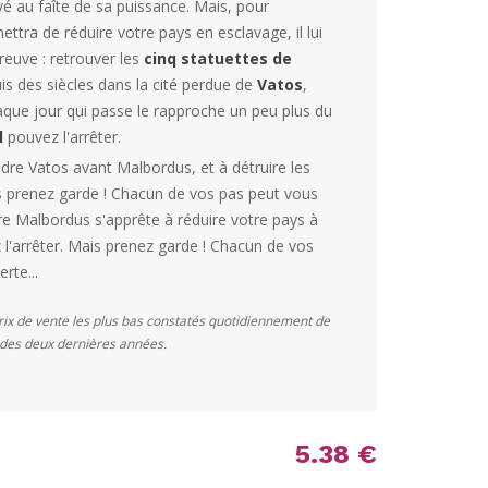
vé au faîte de sa puissance. Mais, pour
ettra de réduire votre pays en esclavage, il lui
reuve : retrouver les
cinq statuettes de
s des siècles dans la cité perdue de
Vatos
,
aque jour qui passe le rapproche un peu plus du
l
pouvez l'arrêter.
ndre Vatos avant Malbordus, et à détruire les
is prenez garde ! Chacun de vos pas peut vous
tre Malbordus s'apprête à réduire votre pays à
l'arrêter. Mais prenez garde ! Chacun de vos
rte...
prix de vente les plus bas constatés quotidiennement de
s des deux dernières années.
5.38 €