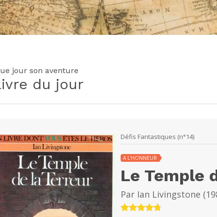
ue jour son aventure
livre du jour
Défis Fantastiques (n°14)
A L'HONNEUR
Le Temple d
Par
Ian Livingstone
(
19