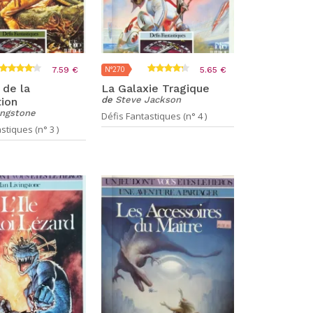
N°270
7.59 €
5.65 €
 de la
La Galaxie Tragique
de
Steve Jackson
tion
ingstone
Défis Fantastiques (n° 4 )
stiques (n° 3 )