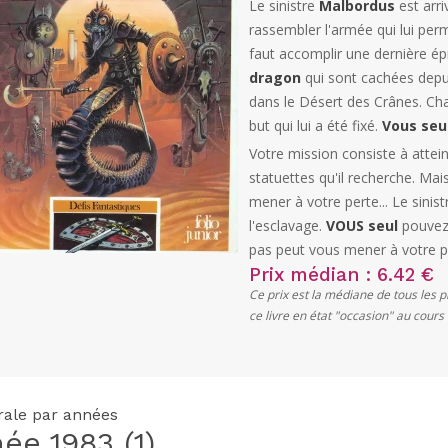
Le sinistre
Malbordus
est arri
rassembler l'armée qui lui perm
faut accomplir une dernière ép
dragon
qui sont cachées depui
dans le Désert des Crânes. Ch
but qui lui a été fixé.
Vous seu
Votre mission consiste à attei
statuettes qu'il recherche. Ma
mener à votre perte... Le sinis
l'esclavage.
VOUS seul
pouvez 
pas peut vous mener à votre pe
Prix médian : 6.42 €
Ce prix est la médiane de tous les 
ce livre en état "occasion" au cour
grale par années
née
1983
(1)