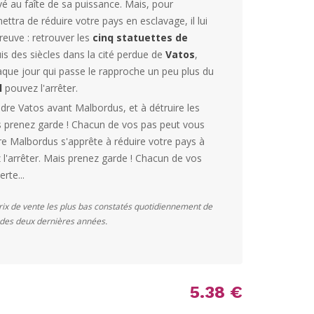
vé au faîte de sa puissance. Mais, pour
ettra de réduire votre pays en esclavage, il lui
reuve : retrouver les
cinq statuettes de
s des siècles dans la cité perdue de
Vatos
,
aque jour qui passe le rapproche un peu plus du
l
pouvez l'arrêter.
ndre Vatos avant Malbordus, et à détruire les
is prenez garde ! Chacun de vos pas peut vous
tre Malbordus s'apprête à réduire votre pays à
l'arrêter. Mais prenez garde ! Chacun de vos
rte...
prix de vente les plus bas constatés quotidiennement de
s des deux dernières années.
5.38 €