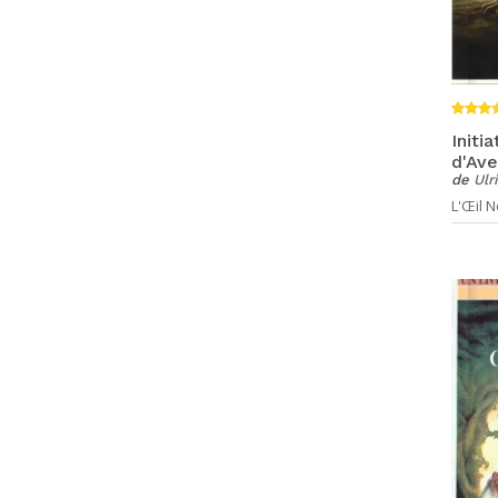
Initi
d'Ave
de
Ulr
L'Œil No