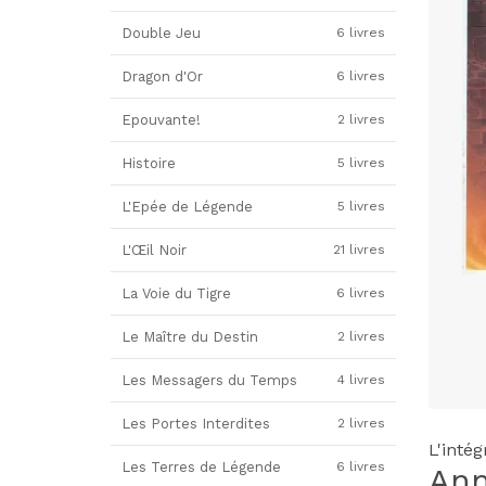
Double Jeu
6 livres
Dragon d'Or
6 livres
Epouvante!
2 livres
Histoire
5 livres
L'Epée de Légende
5 livres
L'Œil Noir
21 livres
La Voie du Tigre
6 livres
Le Maître du Destin
2 livres
Les Messagers du Temps
4 livres
Les Portes Interdites
2 livres
L'inté
Les Terres de Légende
6 livres
An