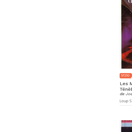
N°290
Les M
Ténè
de
Joe
Loup So