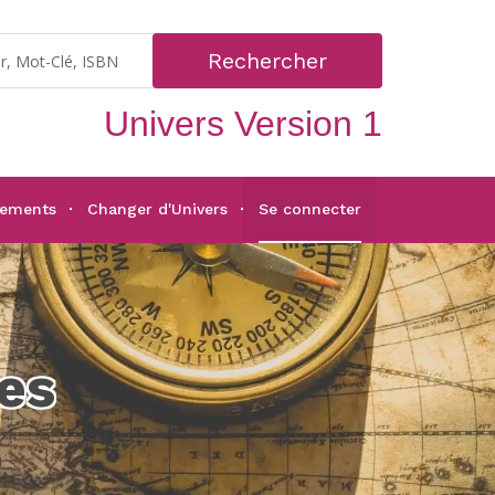
Rechercher
Univers Version 1
gements
Changer d'Univers
Se connecter
es