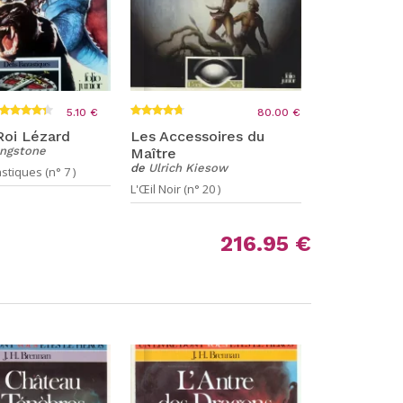
5.10 €
80.00 €
 Roi Lézard
Les Accessoires du
ingstone
Maître
de
Ulrich Kiesow
stiques (n° 7 )
L'Œil Noir (n° 20 )
216.95 €