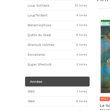
Loup Solitaire
22 livres
Loup*Ardent
4 livres
Métamorphose
2 livres
Quête du Graal
8 livres
Sherlock Holmes
8 livres
Sorcellerie!
4 livres
Super Sherlock
2 livres
Années
1983
1 livres
N°252
1984
8 livres
Le So