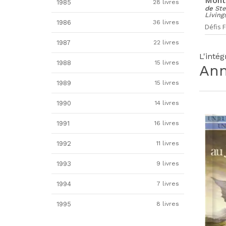
Mont
1985
28 livres
de
Ste
Living
1986
36 livres
Défis F
1987
22 livres
L'inté
1988
15 livres
An
1989
15 livres
1990
14 livres
1991
16 livres
1992
11 livres
1993
9 livres
1994
7 livres
1995
8 livres