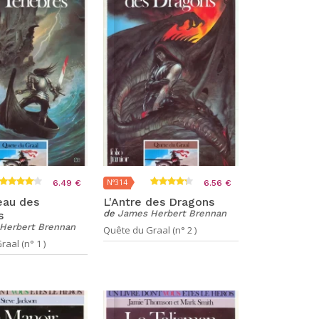
N°314
6.49 €
6.56 €
eau des
L'Antre des Dragons
de
James Herbert Brennan
s
Herbert Brennan
Quête du Graal (n° 2 )
aal (n° 1 )