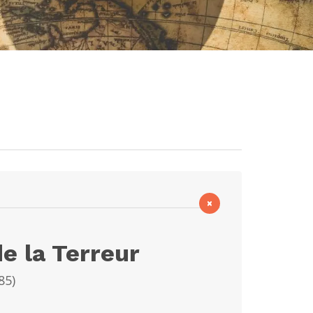
×
e la Terreur
85
)