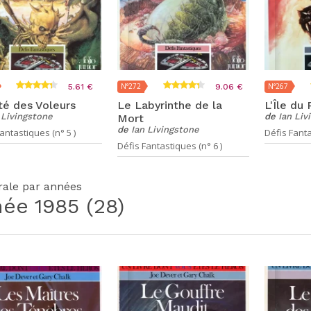
N°272
N°267
5.61 €
9.06 €
té des Voleurs
Le Labyrinthe de la
L'Île du
 Livingstone
de
Ian Liv
Mort
de
Ian Livingstone
antastiques (n° 5 )
Défis Fanta
Défis Fantastiques (n° 6 )
grale par années
née
1985
(28)