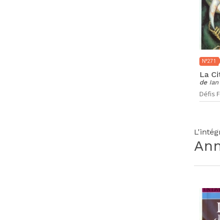
N°271
La Ci
de
Ian
Défis F
L'inté
An