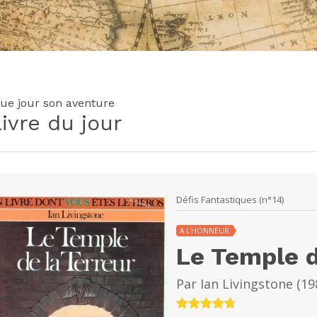
ue jour son aventure
livre du jour
Défis Fantastiques (n°14)
A L'HONNEUR
Le Temple d
Par
Ian Livingstone
(
19