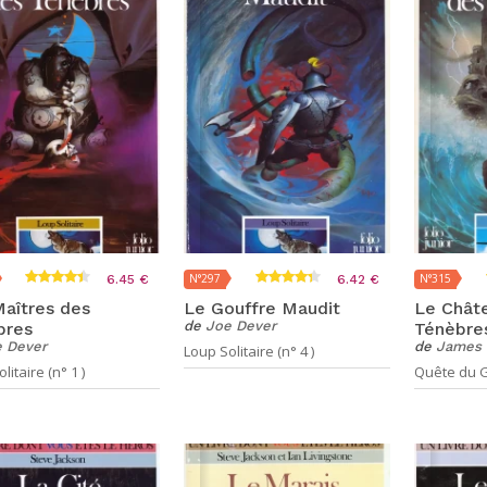
N°297
N°315
6.45 €
6.42 €
aîtres des
Le Gouffre Maudit
Le Chât
de
Joe Dever
bres
Ténèbre
 Dever
de
James 
Loup Solitaire (n° 4 )
litaire (n° 1 )
Quête du Gr