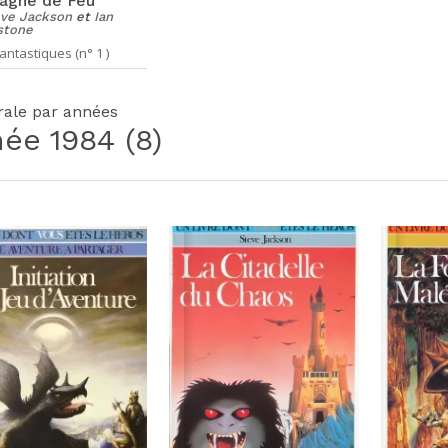
agne de Feu
ve Jackson
et
Ian
stone
antastiques (n° 1 )
grale par années
née
1984
(8)