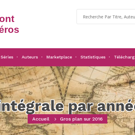
dont
éros
Séries
Auteurs
Marketplace
Statistiques
Téléchar
'intégrale par anné
Accueil
Gros plan sur 2016