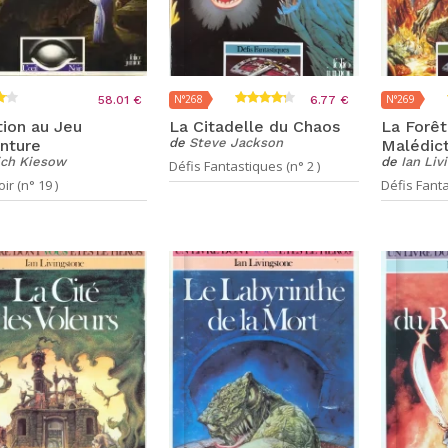
N°268
N°269
58.01 €
6.77 €
ation au Jeu
La Citadelle du Chaos
La Forêt
de
Steve Jackson
nture
Malédic
ich Kiesow
de
Ian Liv
Défis Fantastiques (n° 2 )
ir (n° 19 )
Défis Fanta