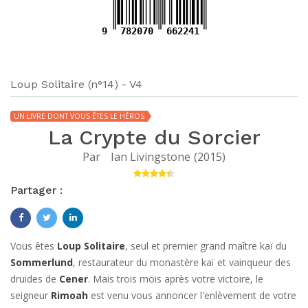
9
782070
662241
Loup Solitaire (n°14) - V4
UN LIVRE DONT VOUS ÊTES LE HÉROS
La Crypte du Sorcier
Par
Ian Livingstone
(
2015
)
Partager :
Vous êtes
Loup Solitaire
, seul et premier grand maître kaï du
Sommerlund
, restaurateur du monastère kaï et vainqueur des
druides de
Cener
. Mais trois mois après votre victoire, le
seigneur
Rimoah
est venu vous annoncer l'enlèvement de votre