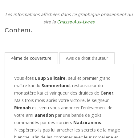
Les informations affichées dans ce graphique proviennent du
site la
Chasse-Aux-Livres
Contenu
4ème de couverture
Avis de droit d'auteur
Vous êtes
Loup Solitaire
, seul et premier grand
maître kaï du
Sommerlund
, restaurateur du
monastère kaï et vainqueur des druides de
Cener
.
Mais trois mois après votre victoire, le seigneur
Rimoah
est venu vous annoncer l'enlèvement de
votre ami
Banedon
par une bande de gloks
commandés par des sorciers
Nadziranims
.
N'espèrent-ils pas lui arracher les secrets de la magie
blanche, afin de les combiner avec leur sorcellerie et