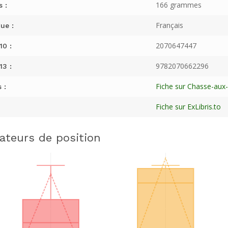
166 grammes
s :
Français
ue :
2070647447
10 :
9782070662296
13 :
Fiche sur Chasse-aux-L
 :
Fiche sur ExLibris.to
cateurs de position