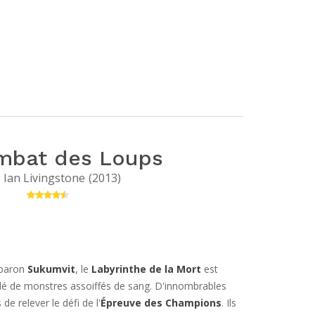
mbat des Loups
Ian Livingstone
(
2013
)
 baron
Sukumvit
, le
Labyrinthe de la Mort
est
plé de monstres assoiffés de sang. D'innombrables
de relever le défi de l'
Épreuve des Champions
. Ils