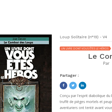
Loup Solitaire (n°19) - V4
UN LIVRE DONT VOUS ÊTES LE HÉROS
Le Co
Par
Partager :
Conçu par l'esprit diabolique du
truffé de pièges mortels et peu
aventuriers ont tenté avant vous 