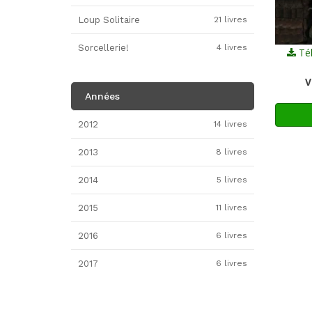
Loup Solitaire
21 livres
Sorcellerie!
4 livres
Tél
V
Années
2012
14 livres
2013
8 livres
2014
5 livres
2015
11 livres
2016
6 livres
2017
6 livres