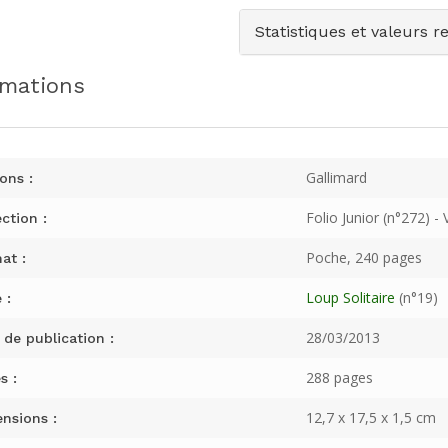
Statistiques et valeurs r
rmations
Gallimard
ons :
Folio Junior (n°272) - 
ction :
Poche, 240 pages
at :
Loup Solitaire
(n°19)
 :
28/03/2013
 de publication :
288 pages
s :
12,7 x 17,5 x 1,5 cm
nsions :