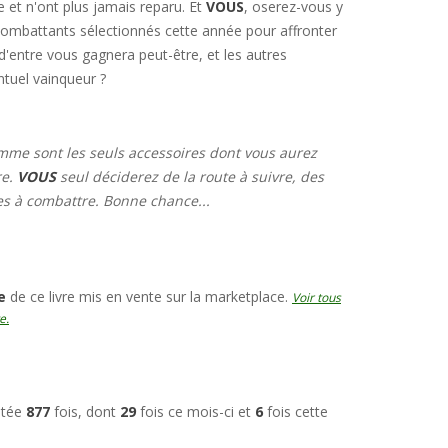
e et n'ont plus jamais reparu. Et
VOUS
, oserez-vous y
 combattants sélectionnés cette année pour affronter
 d'entre vous gagnera peut-être, et les autres
tuel vainqueur ?
mme sont les seuls accessoires dont vous aurez
re.
VOUS
seul déciderez de la route à suivre, des
res à combattre. Bonne chance...
e
de ce livre mis en vente sur la marketplace.
Voir tous
e.
ultée
877
fois, dont
29
fois ce mois-ci et
6
fois cette