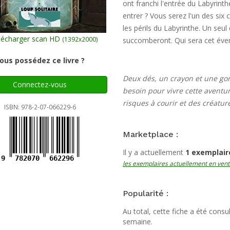
ont franchi l'entrée du Labyrinth
entrer ? Vous serez l'un des six
les périls du Labyrinthe. Un seul
écharger scan HD
(1392x2000)
succomberont. Qui sera cet éven
ous possédez ce livre ?
Deux dés, un crayon et une go
Connectez-vous
besoin pour vivre cette aventu
risques à courir et des créatu
ISBN: 978-2-07-066229-6
Marketplace :
Il y a actuellement
1 exemplair
9
782070
662296
les exemplaires actuellement en vent
Popularité :
Au total, cette fiche a été cons
semaine.