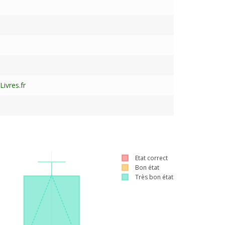
ivres.fr
Etat correct
Bon état
Très bon état