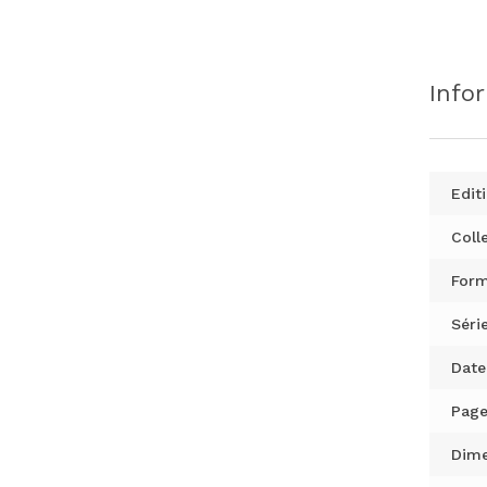
Info
Editi
Colle
Form
Série
Date
Page
Dime