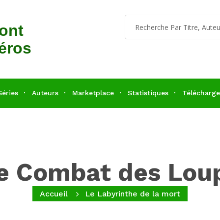
dont
éros
Séries
Auteurs
Marketplace
Statistiques
Télécharg
e Combat des Lou
Accueil
Le Labyrinthe de la mort